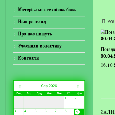
Матеріально-технічна база
YOU
Наш розклад
Про нас пишуть
Учасники колективу
Поїздк
30.04.
Контакти
06.10.
Сер 2026
Пнд
Втр
Срд
Чтв
Птн
Сбт
Ндл
1
2
3
4
5
6
7
8
9
ЗАЛИ