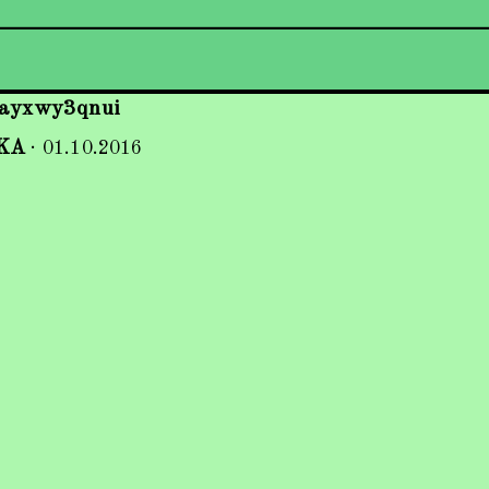
ayxwy3qnui
KA
·
01.10.2016