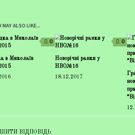
 MAY ALSO LIKE...
0
0
а в Миколаїв
Новорічні ранки у
2015
НВО№16
Гр
2016
18.12.2017
нов
пр
“Ві
12
ШИТИ ВІДПОВІДЬ