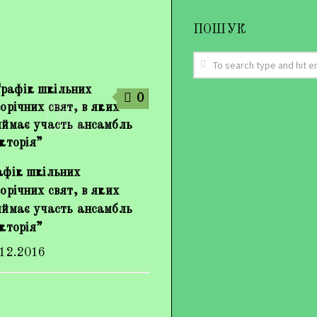
ПОШУК
0
афік шкільних
орічних свят, в яких
иймає участь ансамбль
кторія”
.12.2016