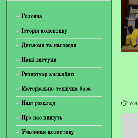
Богуненко Денис Олександрович
Головна
Гірієнко Ірина Михайлівна
Галерея
Історія колективу
Відеогалерея
Дипломи та нагороди
Фотогалерея
Наші виступи
Репертуар ансамблю
Матеріально-технічна база
YOU
Наш розклад
Про нас пишуть
Учасники колективу