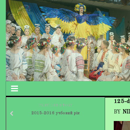
125-d
Працівники колективу
PREVIOUS STORY
BY
NI
2015-2016 учбовий рік
Кохно Вікторія Вікторівна
Гладун Вероніка Олегівна