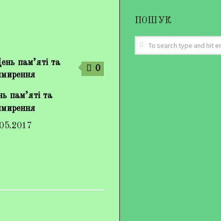
ПОШУК
0
ь пам’яті та
имирення
.05.2017