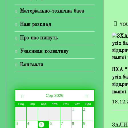
Матеріально-технічна база
YOU
Наш розклад
Про нас пишуть
Учасники колективу
Контакти
ЗХА “
усіх б
відкри
нашої 
Сер 2026
18.12.
Пнд
Втр
Срд
Чтв
Птн
Сбт
Ндл
1
2
3
4
6
7
8
9
5
ЗАЛИ