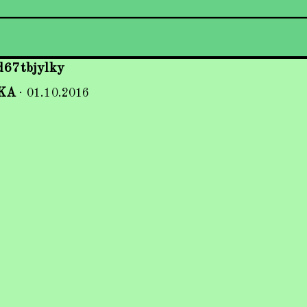
d67tbjylky
KA
·
01.10.2016