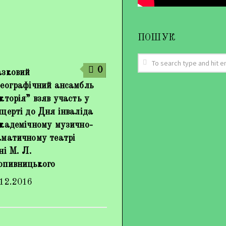
ПОШУК
0
азковий
реографічний ансамбль
кторія” взяв участь у
церті до Дня інваліда
академічному музично-
аматичному театрі
ні М. Л.
опивницького
.12.2016