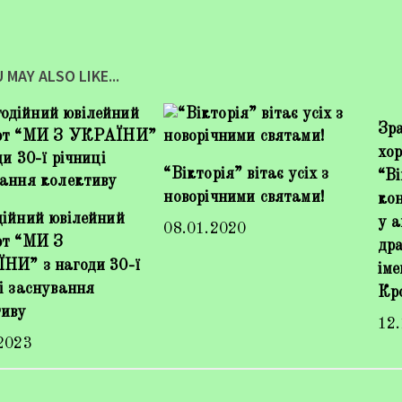
 MAY ALSO LIKE...
Зр
хо
“Вікторія” вітає усіх з
“Ві
новорічними святами!
кон
ійний ювілейний
у 
08.01.2020
рт “МИ З
др
НИ” з нагоди 30-ї
іме
і заснування
Кр
тиву
12
2023