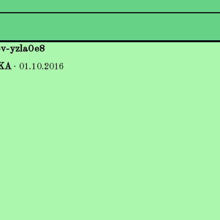
-v-yzla0e8
KA
·
01.10.2016