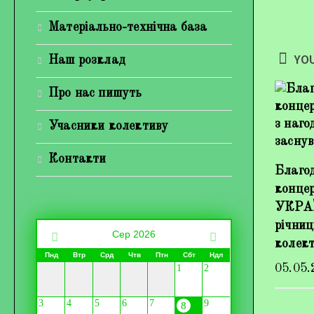
Матеріально-технічна база
YOU
Наш розклад
Про нас пишуть
Учасники колективу
Контакти
Благод
конце
УКРАЇ
річниц
Сер 2026
колек
Пнд
Втр
Срд
Чтв
Птн
Сбт
Ндл
05.05.
1
2
3
4
5
6
7
9
8