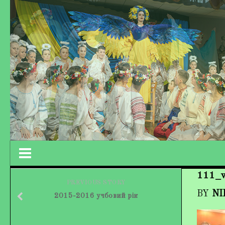
111_w
Працівники колективу
PREVIOUS STORY
BY
NI
2015-2016 учбовий рік
Кохно Вікторія Вікторівна
Гладун Вероніка Олегівна