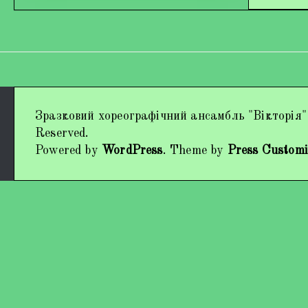
Дипломи та нагороди
Зразковий хореографічний ансамбль "Вікторія"
Наші виступи
Reserved.
Powered by
WordPress
. Theme by
Press Customi
Працівники колективу
Кохно Вікторія Вікторівна
Гладун Вероніка Олегівна
Богуненко Денис Олександрович
Гірієнко Ірина Михайлівна
Учасники колективу