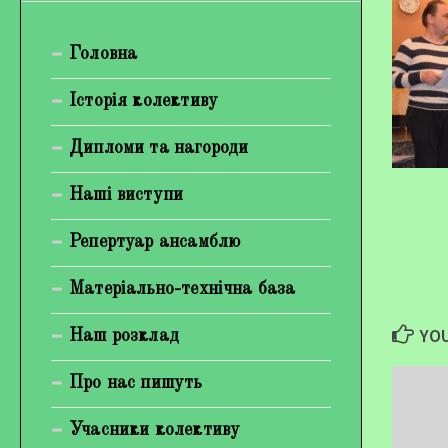
Богуненко Денис Олександрович
Головна
Гірієнко Ірина Михайлівна
Галерея
Історія колективу
Відеогалерея
Дипломи та нагороди
Фотогалерея
Наші виступи
Репертуар ансамблю
Матеріально-технічна база
YOU
Наш розклад
Про нас пишуть
Учасники колективу