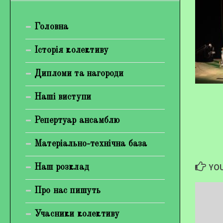
Богуненко Денис Олександрович
Головна
Гірієнко Ірина Михайлівна
Галерея
Історія колективу
Відеогалерея
Дипломи та нагороди
Фотогалерея
Наші виступи
Репертуар ансамблю
Матеріально-технічна база
YOU
Наш розклад
Про нас пишуть
Учасники колективу