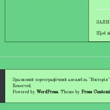
ЗАЛИ
Щоб ві
Дипломи та нагороди
Зразковий хореографічний ансамбль "Вікторія"
Наші виступи
Reserved.
Powered by
WordPress
. Theme by
Press Customi
Працівники колективу
Кохно Вікторія Вікторівна