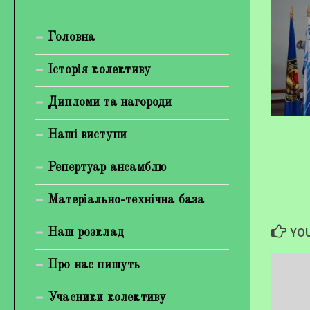
Богуненко Денис Олександрович
Головна
Гірієнко Ірина Михайлівна
Галерея
Історія колективу
Відеогалерея
Дипломи та нагороди
Фотогалерея
Наші виступи
Репертуар ансамблю
Матеріально-технічна база
YOU
Наш розклад
Про нас пишуть
Учасники колективу