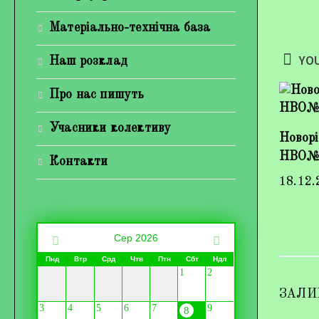
Матеріально-технічна база
YOU
Наш розклад
Про нас пишуть
Учасники колективу
Новорі
НВО№
Контакти
18.12.
Сер 2026
Пнд
Втр
Срд
Чтв
Птн
Сбт
Ндл
1
2
ЗАЛИ
3
4
5
6
7
9
8