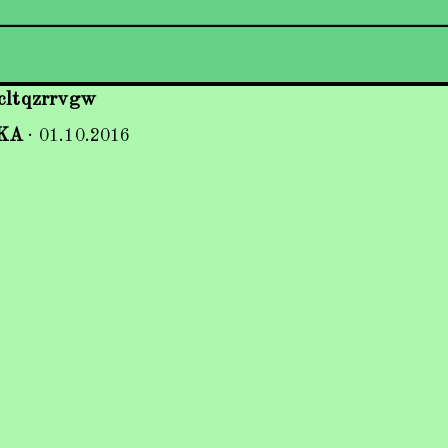
cltqzrrvgw
KA
·
01.10.2016