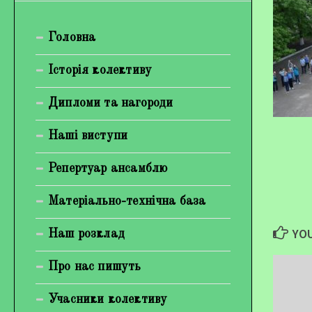
Богуненко Денис Олександрович
Головна
Гірієнко Ірина Михайлівна
Галерея
Історія колективу
Відеогалерея
Дипломи та нагороди
Фотогалерея
Наші виступи
Репертуар ансамблю
Матеріально-технічна база
YOU
Наш розклад
Про нас пишуть
Учасники колективу