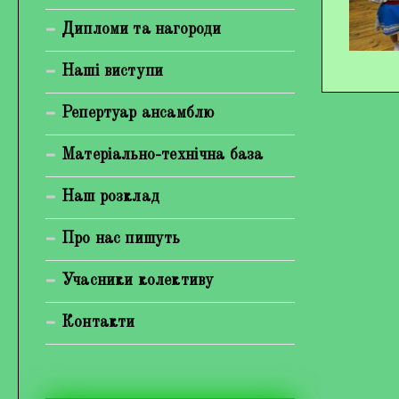
Богуненко Денис Олександрович
Дипломи та нагороди
Гірієнко Ірина Михайлівна
Наші виступи
Галерея
Репертуар ансамблю
Відеогалерея
Матеріально-технічна база
Фотогалерея
Наш розклад
Про нас пишуть
Учасники колективу
Контакти