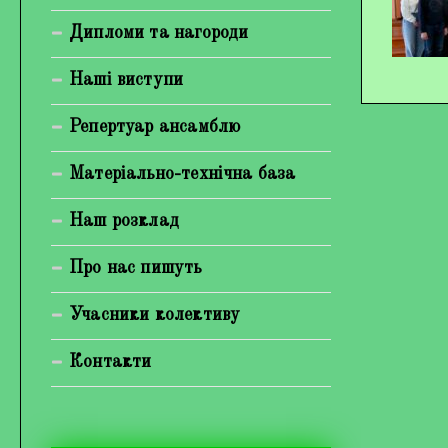
Богуненко Денис Олександрович
Дипломи та нагороди
Гірієнко Ірина Михайлівна
Наші виступи
Галерея
Репертуар ансамблю
Відеогалерея
Матеріально-технічна база
Фотогалерея
Наш розклад
Про нас пишуть
Учасники колективу
Контакти