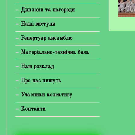
Богуненко Денис Олександрович
Дипломи та нагороди
Гірієнко Ірина Михайлівна
Наші виступи
Галерея
Репертуар ансамблю
Відеогалерея
Матеріально-технічна база
Фотогалерея
Наш розклад
Про нас пишуть
Учасники колективу
Контакти