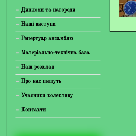
Богуненко Денис Олександрович
Дипломи та нагороди
Гірієнко Ірина Михайлівна
Наші виступи
Галерея
Репертуар ансамблю
Відеогалерея
Матеріально-технічна база
Фотогалерея
Наш розклад
Про нас пишуть
Учасники колективу
Контакти