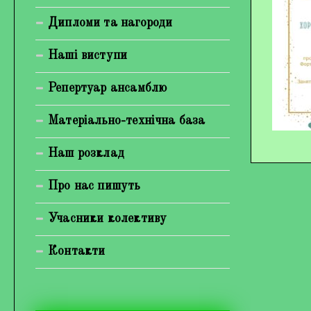
Богуненко Денис Олександрович
Дипломи та нагороди
Гірієнко Ірина Михайлівна
Наші виступи
Галерея
Репертуар ансамблю
Відеогалерея
Матеріально-технічна база
Фотогалерея
Наш розклад
Про нас пишуть
Учасники колективу
Контакти