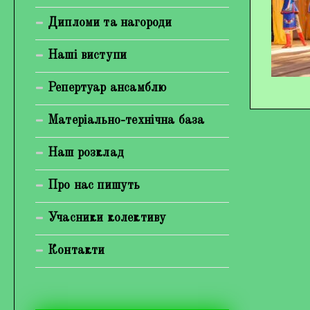
Богуненко Денис Олександрович
Дипломи та нагороди
Гірієнко Ірина Михайлівна
Наші виступи
Галерея
Репертуар ансамблю
Відеогалерея
Матеріально-технічна база
Фотогалерея
Наш розклад
Про нас пишуть
Учасники колективу
Контакти