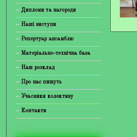
Богуненко Денис Олександрович
Дипломи та нагороди
Гірієнко Ірина Михайлівна
Наші виступи
Галерея
Репертуар ансамблю
Відеогалерея
Матеріально-технічна база
Фотогалерея
Наш розклад
Про нас пишуть
Учасники колективу
Контакти