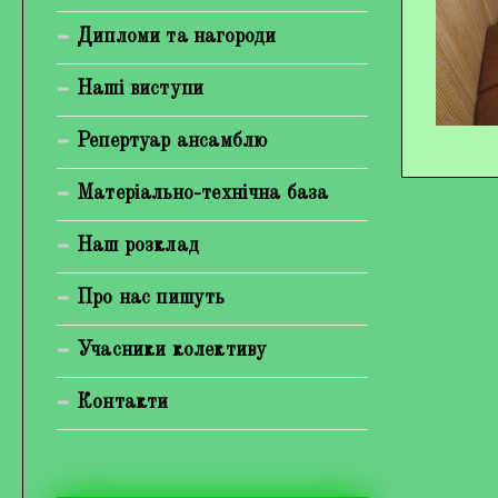
Богуненко Денис Олександрович
Дипломи та нагороди
Гірієнко Ірина Михайлівна
Наші виступи
Галерея
Репертуар ансамблю
Відеогалерея
Матеріально-технічна база
Фотогалерея
Наш розклад
Про нас пишуть
Учасники колективу
Контакти