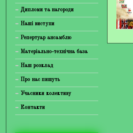
Богуненко Денис Олександрович
Дипломи та нагороди
Гірієнко Ірина Михайлівна
Наші виступи
Галерея
Репертуар ансамблю
Відеогалерея
Матеріально-технічна база
Фотогалерея
Наш розклад
Про нас пишуть
Учасники колективу
Контакти