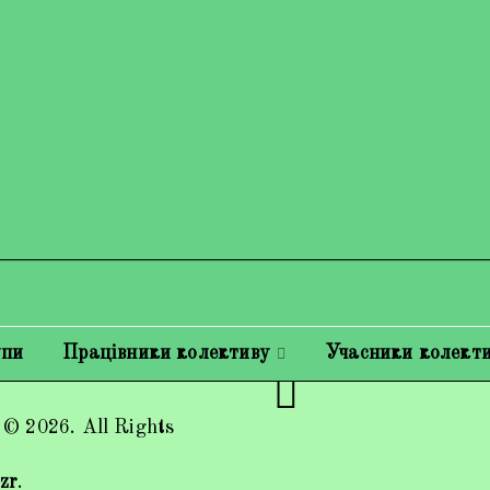
упи
Працівники колективу
Учасники колект
 © 2026. All Rights
zr
.