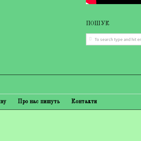
ПОШУК
иву
Про нас пишуть
Контакти