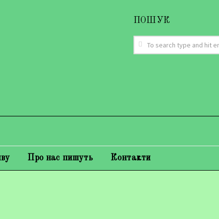
ПОШУК
иву
Про нас пишуть
Контакти