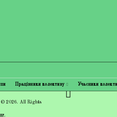
упи
Працівники колективу
Учасники колект
 © 2026. All Rights
zr
.