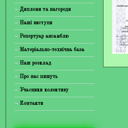
Богуненко Денис Олександрович
Дипломи та нагороди
Гірієнко Ірина Михайлівна
Наші виступи
Галерея
Репертуар ансамблю
Відеогалерея
Матеріально-технічна база
Фотогалерея
Наш розклад
Про нас пишуть
Учасники колективу
Контакти