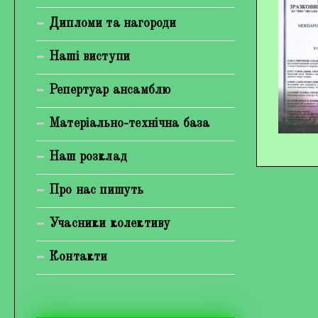
Богуненко Денис Олександрович
Дипломи та нагороди
Гірієнко Ірина Михайлівна
Наші виступи
Галерея
Репертуар ансамблю
Відеогалерея
Матеріально-технічна база
Фотогалерея
Наш розклад
Про нас пишуть
Учасники колективу
Контакти