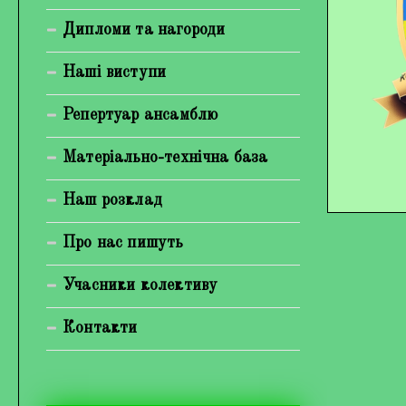
Богуненко Денис Олександрович
Дипломи та нагороди
Гірієнко Ірина Михайлівна
Наші виступи
Галерея
Репертуар ансамблю
Відеогалерея
Матеріально-технічна база
Фотогалерея
Наш розклад
Про нас пишуть
Учасники колективу
Контакти