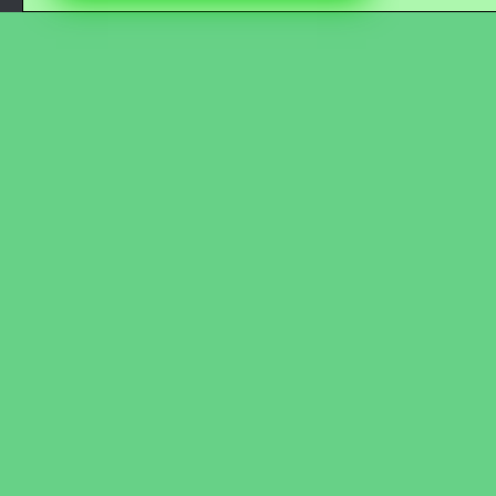
Кохно Вікторія Вікторівна
Гладун Вероніка Олегівна
Богуненко Денис Олександрович
Гірієнко Ірина Михайлівна
Учасники колективу
Про нас пишуть
Контакти