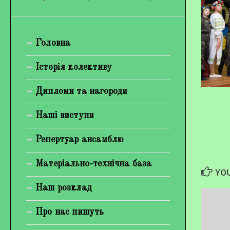
Богуненко Денис Олександрович
Гірієнко Ірина Михайлівна
Головна
Галерея
Історія колективу
Відеогалерея
Фотогалерея
Дипломи та нагороди
Наші виступи
Репертуар ансамблю
Матеріально-технічна база
YOU
Наш розклад
Про нас пишуть