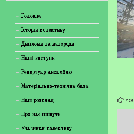
Богуненко Денис Олександрович
Головна
Гірієнко Ірина Михайлівна
Галерея
Історія колективу
Відеогалерея
Дипломи та нагороди
Фотогалерея
Наші виступи
Репертуар ансамблю
Матеріально-технічна база
YOU
Наш розклад
Про нас пишуть
Учасники колективу