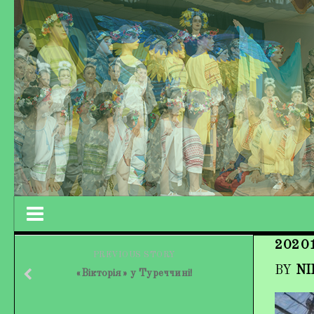
2020
Працівники колективу
PREVIOUS STORY
BY
NI
«Вікторія» у Туреччині!
Кохно Вікторія Вікторівна
Гладун Вероніка Олегівна