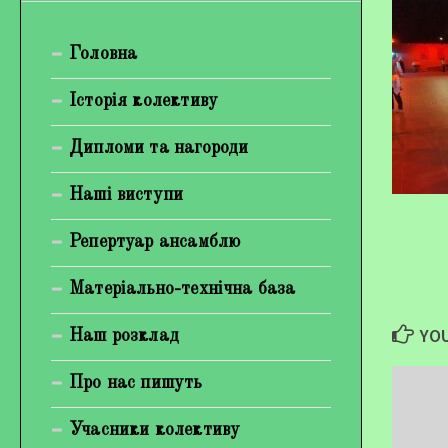
Богуненко Денис Олександрович
Головна
Гірієнко Ірина Михайлівна
Галерея
Історія колективу
Відеогалерея
Дипломи та нагороди
Фотогалерея
Наші виступи
Репертуар ансамблю
Матеріально-технічна база
YOU
Наш розклад
Про нас пишуть
Учасники колективу