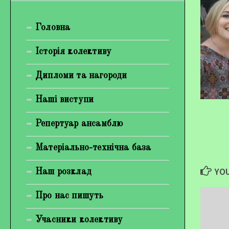
Богуненко Денис Олександрович
Головна
Гірієнко Ірина Михайлівна
Галерея
Історія колективу
Відеогалерея
Дипломи та нагороди
Фотогалерея
Наші виступи
Репертуар ансамблю
Матеріально-технічна база
YOU
Наш розклад
Про нас пишуть
Учасники колективу