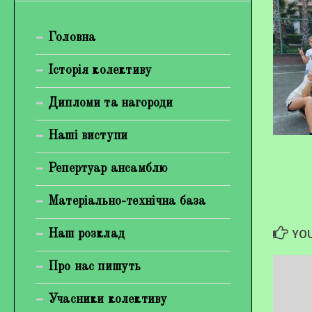
Богуненко Денис Олександрович
Головна
Гірієнко Ірина Михайлівна
Галерея
Історія колективу
Відеогалерея
Дипломи та нагороди
Фотогалерея
Наші виступи
Репертуар ансамблю
Матеріально-технічна база
YOU
Наш розклад
Про нас пишуть
Учасники колективу