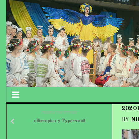
2020
Працівники колективу
PREVIOUS STORY
BY
NI
«Вікторія» у Туреччині!
Кохно Вікторія Вікторівна
Гладун Вероніка Олегівна