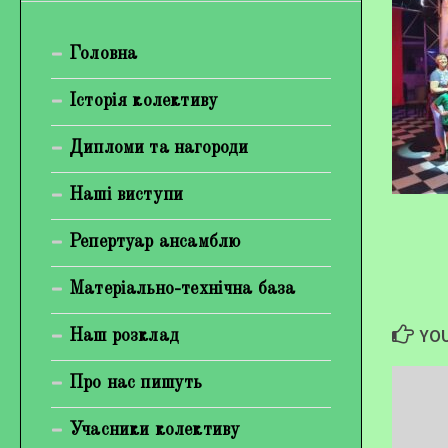
Богуненко Денис Олександрович
Головна
Гірієнко Ірина Михайлівна
Галерея
Історія колективу
Відеогалерея
Дипломи та нагороди
Фотогалерея
Наші виступи
Репертуар ансамблю
Матеріально-технічна база
YOU
Наш розклад
Про нас пишуть
Учасники колективу