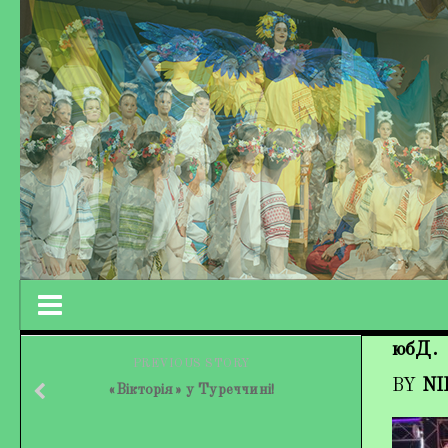
юбД.
Працівники колективу
PREVIOUS STORY
BY
NI
«Вікторія» у Туреччині!
Кохно Вікторія Вікторівна
Гладун Вероніка Олегівна