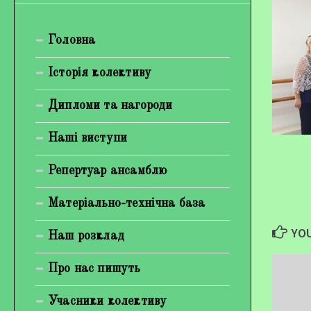
Богуненко Денис Олександрович
Головна
Гірієнко Ірина Михайлівна
Галерея
Історія колективу
Відеогалерея
Дипломи та нагороди
Фотогалерея
Наші виступи
Репертуар ансамблю
Матеріально-технічна база
YOU
Наш розклад
Про нас пишуть
Учасники колективу