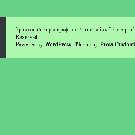
Дипломи та нагороди
Зразковий хореографічний ансамбль "Вікторія"
Наші виступи
Reserved.
Powered by
WordPress
. Theme by
Press Customi
Працівники колективу
Кохно Вікторія Вікторівна
Гладун Вероніка Олегівна
Богуненко Денис Олександрович
Гірієнко Ірина Михайлівна
Учасники колективу
Про нас пишуть
Контакти