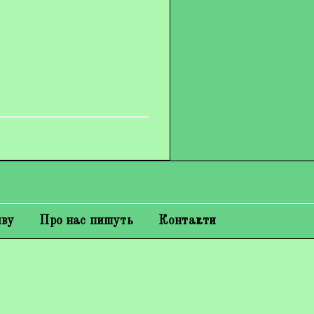
иву
Про нас пишуть
Контакти