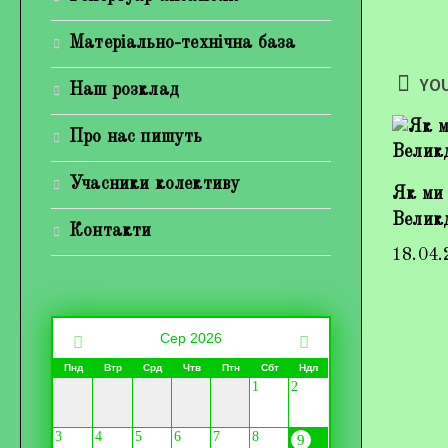
Матеріально-технічна база
YOU
Наш розклад
Про нас пишуть
Учасники колективу
Як ми
Велик
Контакти
18.04.
Сер 2026
Пнд
Втр
Срд
Чтв
Птн
Сбт
Ндл
1
2
3
4
5
6
7
8
9