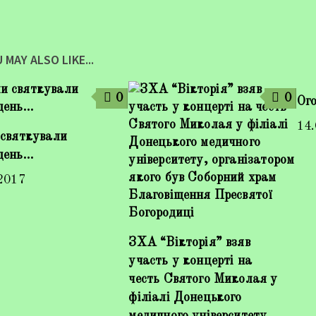
 MAY ALSO LIKE...
0
0
Ог
14
 святкували
день…
2017
ЗХА “Вікторія” взяв
участь у концерті на
честь Святого Миколая у
філіалі Донецького