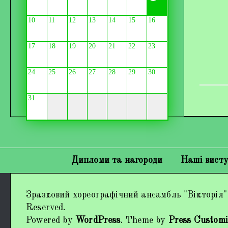
10
11
12
13
14
15
16
17
18
19
20
21
22
23
24
25
26
27
28
29
30
31
Дипломи та нагороди
Наші вист
Зразковий хореографічний ансамбль "Вікторія"
Reserved.
Powered by
WordPress
. Theme by
Press Customi