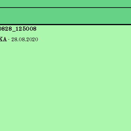
0828_125008
KA
·
28.08.2020