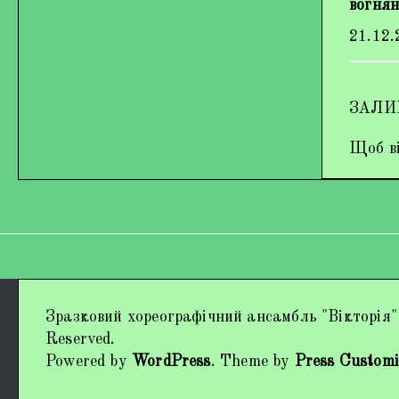
вогнян
21.12.
ЗАЛИ
Щоб ві
Дипломи та нагороди
Зразковий хореографічний ансамбль "Вікторія"
Наші виступи
Reserved.
Powered by
WordPress
. Theme by
Press Customi
Працівники колективу