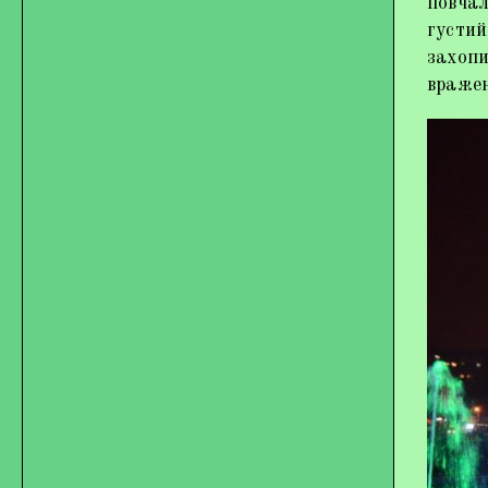
повчал
густий
захопи
вражен