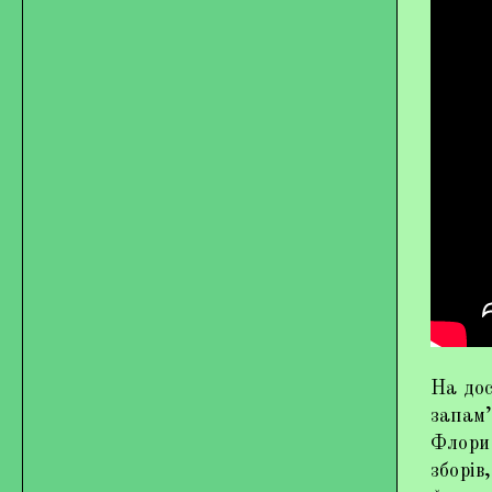
На дос
запам’
Флори»
зборів