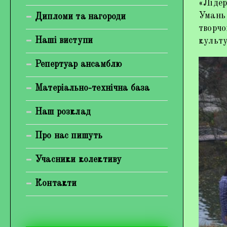
«Лідер
Богуненко Денис Олександрович
Умань 
Дипломи та нагороди
творчо
Гірієнко Ірина Михайлівна
Наші виступи
культу
Галерея
Репертуар ансамблю
Відеогалерея
Матеріально-технічна база
Фотогалерея
Наш розклад
Про нас пишуть
Учасники колективу
Контакти